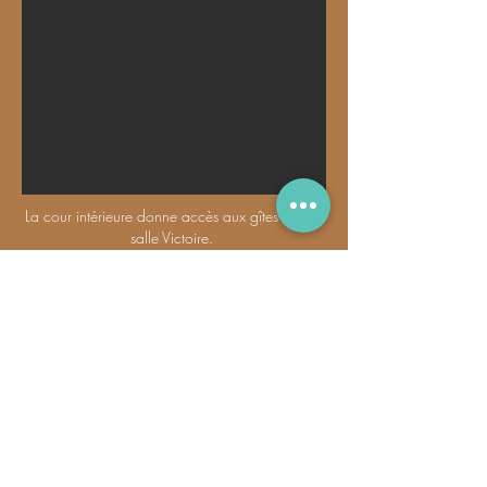
La cour intérieure donne accès aux gîtes et à la
salle Victoire.
Ensoleillée toute la journée, elle dispose d'un
préau de 180 m² recouvert de bois naturel et
avec poutres apparentes.
La cour est l'endroit idéal pour les vins
d'honneur puisqu'elle offre un grand espace
lumineux et plein de charme avec une possibilité
de s'abriter en cas de temps mitigé ou de
grande chaleur.