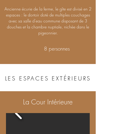
Ancienne écurie de la ferme, le gîte est divisé en 2
espaces : le dortoir doté de multiples couchages
avec sa salle d'eau commune disposant de 3
douches et la chambre nuptiale, nichée dans le
pigeonnier.
8 personnes
LES ESPACES EXTÉRIEURS
La Cour Intérieure